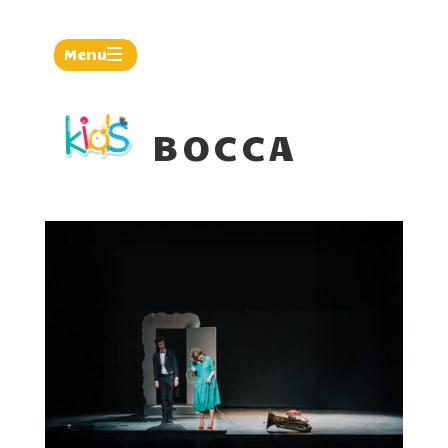
Menu
Agenda
BOCCA
Actus
Présentation
Kid'le
mag
Nous
contacter