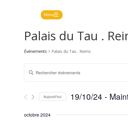
Menu
Agenda
Palais du Tau . Re
Actus
Présentation
Évènements
Palais du Tau . Reims
Kid'le
Recherche
Saisir
et
mag
mot-
navigation
clé.
Nous
de
Rechercher
19/10/24
 - 
Main
vues
Évènements
Aujourd’hui
contacter
Évènements
par
Sélectionnez
mot-
une
octobre 2024
clé.
date.