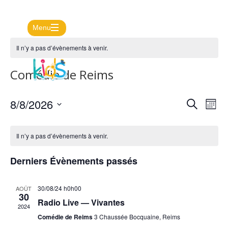
Menu
Il n’y a pas d’évènements à venir.
Agenda
Actus
Comédie de Reims
Présentation
Recher
Nav
8/8/2026
Recherche
Mois
de
et
Kid'le
Sélectionnez
vu
naviga
une
Év
mag
Il n’y a pas d’évènements à venir.
de
date.
vues
Nous
Derniers Évènements passés
Évène
contacter
30/08/24 h0h00
AOÛT
30
Radio Live — Vivantes
2024
Comédie de Reims
3 Chaussée Bocquaine, Reims